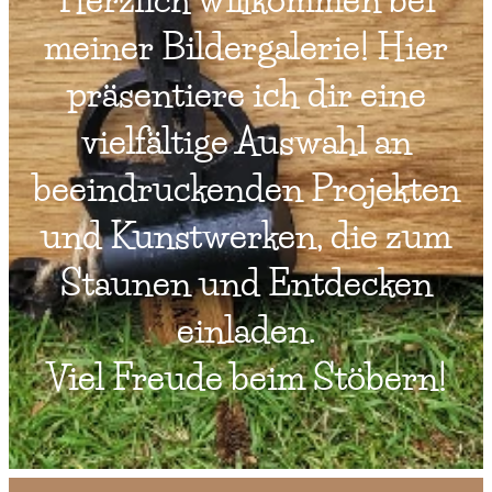
meiner Bildergalerie! Hier
präsentiere ich dir eine
vielfältige Auswahl an
beeindruckenden Projekten
und Kunstwerken, die zum
Staunen und Entdecken
einladen.
Viel Freude beim Stöbern!